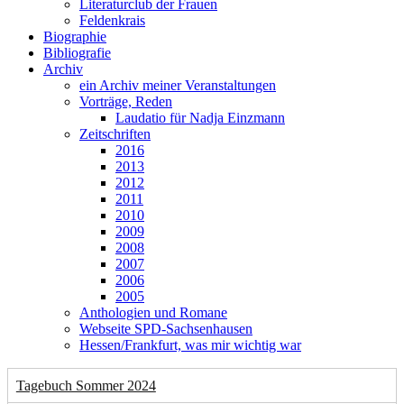
Literaturclub der Frauen
Feldenkrais
Biographie
Bibliografie
Archiv
ein Archiv meiner Veranstaltungen
Vorträge, Reden
Laudatio für Nadja Einzmann
Zeitschriften
2016
2013
2012
2011
2010
2009
2008
2007
2006
2005
Anthologien und Romane
Webseite SPD-Sachsenhausen
Hessen/Frankfurt, was mir wichtig war
Tagebuch Sommer 2024