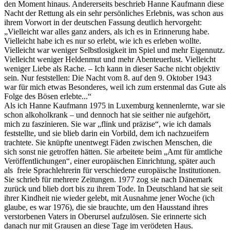
den Moment hinaus. Andererseits beschrieb Hanne Kaufmann diese
Nacht der Rettung als ein sehr persönliches Erlebnis, was schon aus
ihrem Vorwort in der deutschen Fassung deutlich hervorgeht:
„Vielleicht war alles ganz anders, als ich es in Erinnerung habe.
Vielleicht habe ich es nur so erlebt, wie ich es erleben wollte.
Vielleicht war weniger Selbstlosigkeit im Spiel und mehr Eigennutz.
Vielleicht weniger Heldenmut und mehr Abenteuerlust. Vielleicht
weniger Liebe als Rache. – Ich kann in dieser Sache nicht objektiv
sein. Nur feststellen: Die Nacht vom 8. auf den 9. Oktober 1943
war für mich etwas Besonderes, weil ich zum erstenmal das Gute als
Folge des Bösen erlebte...“
Als ich Hanne Kaufmann 1975 in Luxemburg kennenlernte, war sie
schon alkoholkrank – und dennoch hat sie seither nie aufgehört,
mich zu faszinieren. Sie war „flink und präzise“, wie ich damals
feststellte, und sie blieb darin ein Vorbild, dem ich nachzueifern
trachtete. Sie knüpfte unentwegt Fäden zwischen Menschen, die
sich sonst nie getroffen hätten. Sie arbeitete beim „Amt für amtliche
Veröffentlichungen“, einer europäischen Einrichtung, später auch
als freie Sprachlehrerin für verschiedene europäische Institutionen.
Sie schrieb für mehrere Zeitungen. 1977 zog sie nach Dänemark
zurück und blieb dort bis zu ihrem Tode. In Deutschland hat sie seit
ihrer Kindheit nie wieder gelebt, mit Ausnahme jener Woche (ich
glaube, es war 1976), die sie brauchte, um den Hausstand ihres
verstorbenen Vaters in Oberursel aufzulösen. Sie erinnerte sich
danach nur mit Grausen an diese Tage im verödeten Haus.