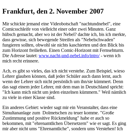
Frankfurt, den 2. November 2007
Mir schickte jemand eine Videobotschaft "nachtundnebel", eine
Comicsschleife von vielleicht einer oder zwei Minuten. Ganz
hübsch gemacht, aber wo ist der Nebel? dachte ich, bis ich merkte,
dass gewisse, sich bewegende Streifen als "Nebelschwaden"
fungieren sollten, obwohl sie nichts kaschierten und den Blick bis
zum Horizont freiließen. Einen Comic-Horizont mit Fernsehturm.
Die Adresse lautet:
www.nacht-und-nebel.info/intro/
- wenn ich
mich recht erinnere.
Ach, es gibt so vieles, das ich nicht verstehe. Zum Beispiel, wieso
Lehrer glauben können, daß jeder Schüler auch dann lernt, auch
wenn der Lehrer sich nicht persönlich um ihn/sie kümmert. Denn
das sagt einem jeder Lehrer, mit dem man in Deutschland spricht:
"Ich kann mich nicht um jeden einzelnen kümmern." Weil nämlich
zu viele in einer Klasse sind.
Ein anderes Gebiet: wieder sagt mir ein Veranstalter, dass eine
Simultananlage zum Dolmetschen zu teuer komme. "Große
Zustimmung und positive Rückmeldung" habe er auch so
bekommen, mit "ehrenamtlichen Übersetzern" wie er sagt. Es ging
mir aber nicht ums "Ehrenamtliche", sondern ums Verstehen! Ich