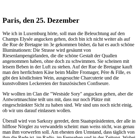
Paris, den 25. Dezember
Wie ich in Luxemburg hörte, soll man die Beleuchtung auf den
Champs Elysée angucken gehen, doch bin ich nicht weiter als auf
die Rue de Bretagne im 3e gekommen bisher, da hat es auch schöne
Illuminationen: Die Strasse wird gesäumt von
Riesenlampengirlanden, die die schöne Gestalt der Quallen
angenommen haben, ohne doch zu schwimmen. Sie scheinen mit
leisem Beben in der Luft zu stehen. Auf der Rue de Bretagne kauft
man den herrlichsten Käse beim Maître Fromager, Père & Fille, es
gibt den köstlichsten Wein, ausgesuchte Charcuterie und die
kunstvollsten Leckereien der französischen Confiseure.
Wir wollten im Clan die "Westside Sory" angucken gehen, aber die
Antwortmaschine teilt uns mit, dass nur noch Plätze mit
eingeschränkter Sicht zu haben sind. Wir sind uns noch nicht einig,
ob wir uns darauf einlassen wollen.
Überall wird von Sarkozy geredet, dem Staatspräsidenten, der alle in
hilflose Nörgler zu verwandeln scheint: man weiss nicht, was genau
man ihm vorwerfen soll. Am ehesten den Umstand, dass täglich von
ihm die Rede ist, im Radio, im Fernsehen und in der Zeitung. Wobei