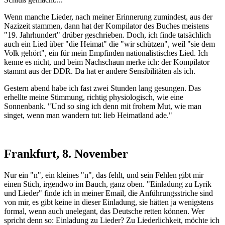
Wenn manche Lieder, nach meiner Erinnerung zumindest, aus der
Nazizeit stammen, dann hat der Kompilator des Buches meistens
"19. Jahrhundert" drüber geschrieben. Doch, ich finde tatsächlich
auch ein Lied über "die Heimat" die "wir schützen", weil "sie dem
Volk gehört", ein für mein Empfinden nationalistisches Lied. Ich
kenne es nicht, und beim Nachschaun merke ich: der Kompilator
stammt aus der DDR. Da hat er andere Sensibilitäten als ich.
Gestern abend habe ich fast zwei Stunden lang gesungen. Das
erhellte meine Stimmung, richtig physiologisch, wie eine
Sonnenbank. "Und so sing ich denn mit frohem Mut, wie man
singet, wenn man wandern tut: lieb Heimatland ade."
Frankfurt, 8. November
Nur ein "n", ein kleines "n", das fehlt, und sein Fehlen gibt mir
einen Stich, irgendwo im Bauch, ganz oben. "Einladung zu Lyrik
und Lieder" finde ich in meiner Email, die Anführungsstriche sind
von mir, es gibt keine in dieser Einladung, sie hätten ja wenigstens
formal, wenn auch unelegant, das Deutsche retten können. Wer
spricht denn so: Einladung zu Lieder? Zu Liederlichkeit, möchte ich