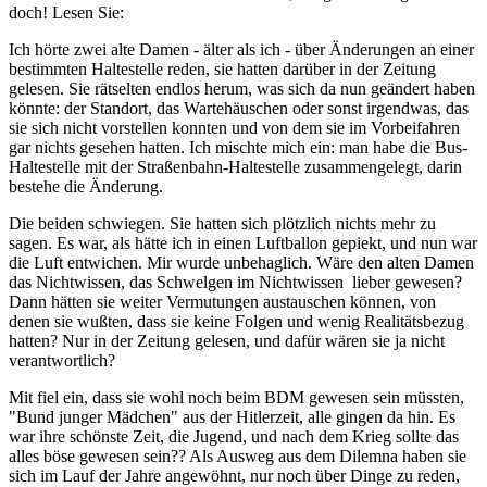
doch! Lesen Sie:
Ich hörte zwei alte Damen - älter als ich - über Änderungen an einer
bestimmten Haltestelle reden, sie hatten darüber in der Zeitung
gelesen. Sie rätselten endlos herum, was sich da nun geändert haben
könnte: der Standort, das Wartehäuschen oder sonst irgendwas, das
sie sich nicht vorstellen konnten und von dem sie im Vorbeifahren
gar nichts gesehen hatten. Ich mischte mich ein: man habe die Bus-
Haltestelle mit der Straßenbahn-Haltestelle zusammengelegt, darin
bestehe die Änderung.
Die beiden schwiegen. Sie hatten sich plötzlich nichts mehr zu
sagen. Es war, als hätte ich in einen Luftballon gepiekt, und nun war
die Luft entwichen. Mir wurde unbehaglich. Wäre den alten Damen
das Nichtwissen, das Schwelgen im Nichtwissen lieber gewesen?
Dann hätten sie weiter Vermutungen austauschen können, von
denen sie wußten, dass sie keine Folgen und wenig Realitätsbezug
hatten? Nur in der Zeitung gelesen, und dafür wären sie ja nicht
verantwortlich?
Mit fiel ein, dass sie wohl noch beim BDM gewesen sein müssten,
"Bund junger Mädchen" aus der Hitlerzeit, alle gingen da hin. Es
war ihre schönste Zeit, die Jugend, und nach dem Krieg sollte das
alles böse gewesen sein?? Als Ausweg aus dem Dilemna haben sie
sich im Lauf der Jahre angewöhnt, nur noch über Dinge zu reden,