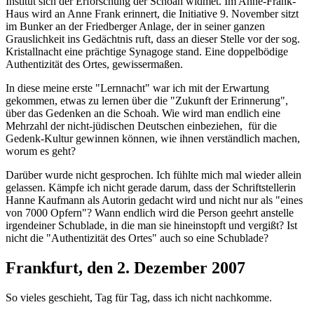
Institut sich der Erforschung der Schoah widmet. Im Anne-Frank-
Haus wird an Anne Frank erinnert, die Initiative 9. November sitzt
im Bunker an der Friedberger Anlage, der in seiner ganzen
Grauslichkeit ins Gedächtnis ruft, dass an dieser Stelle vor der sog.
Kristallnacht eine prächtige Synagoge stand. Eine doppelbödige
Authentizität des Ortes, gewissermaßen.
In diese meine erste "Lernnacht" war ich mit der Erwartung
gekommen, etwas zu lernen über die "Zukunft der Erinnerung",
über das Gedenken an die Schoah. Wie wird man endlich eine
Mehrzahl der nicht-jüdischen Deutschen einbeziehen, für die
Gedenk-Kultur gewinnen können, wie ihnen verständlich machen,
worum es geht?
Darüber wurde nicht gesprochen. Ich fühlte mich mal wieder allein
gelassen. Kämpfe ich nicht gerade darum, dass der Schriftstellerin
Hanne Kaufmann als Autorin gedacht wird und nicht nur als "eines
von 7000 Opfern"? Wann endlich wird die Person geehrt anstelle
irgendeiner Schublade, in die man sie hineinstopft und vergißt? Ist
nicht die "Authentizität des Ortes" auch so eine Schublade?
Frankfurt, den 2. Dezember 2007
So vieles geschieht, Tag für Tag, dass ich nicht nachkomme.