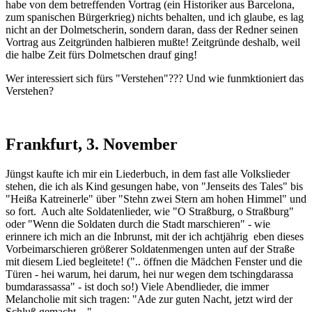
habe von dem betreffenden Vortrag (ein Historiker aus Barcelona,
zum spanischen Bürgerkrieg) nichts behalten, und ich glaube, es lag
nicht an der Dolmetscherin, sondern daran, dass der Redner seinen
Vortrag aus Zeitgründen halbieren mußte! Zeitgründe deshalb, weil
die halbe Zeit fürs Dolmetschen drauf ging!
Wer interessiert sich fürs "Verstehen"??? Und wie funmktioniert das
Verstehen?
Frankfurt, 3. November
Jüngst kaufte ich mir ein Liederbuch, in dem fast alle Volkslieder
stehen, die ich als Kind gesungen habe, von "Jenseits des Tales" bis
"Heißa Katreinerle" über "Stehn zwei Stern am hohen Himmel" und
so fort. Auch alte Soldatenlieder, wie "O Straßburg, o Straßburg"
oder "Wenn die Soldaten durch die Stadt marschieren" - wie
erinnere ich mich an die Inbrunst, mit der ich achtjährig eben dieses
Vorbeimarschieren größerer Soldatenmengen unten auf der Straße
mit diesem Lied begleitete! (".. öffnen die Mädchen Fenster und die
Türen - hei warum, hei darum, hei nur wegen dem tschingdarassa
bumdarassassa" - ist doch so!) Viele Abendlieder, die immer
Melancholie mit sich tragen: "Ade zur guten Nacht, jetzt wird der
Schluß gemacht...."