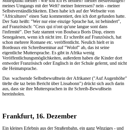
Mittelpunkt meiner - wie soll ich es nennen? meiner Bestrebungen?
meines Umgangs mit der Welt? meiner Interessen? nein - meiner
Selbstverständlichkeiten. Eben habe ich auf der Webseite von
"Africultures" einen Satz kommentiert, den ich dort gefunden hatte.
Der Satz heißt: "Wer nur eine einzige Sprache hat, ist behindert",
auf Französisch: "Ceux qui n'ont qu'une langue sont dans
l'infirmité". Der Satz stammt von Boubaca Boris Diop, einem
Senegalesen, wenn ich nicht irre. Er schreibt auf Französisch, hat
schon mehrere Romane etc. veröffentlicht. Neulich hielt er in
Bordeaux ein Schreibseminar auf "Wolof" ab, das ist seine
eigentliche Muttersprache. Es gibt in Afrika wenig
Veröffentlichungsmöglichkeiten, außerdem haben die Kinder dort
entweder Französisch oder Englisch in der Schule gelernt, und nicht
die Heimatsprache.
Das wachsende Selbstbewußtsein der Afrikaner ("Auf Augenhöhe"
titelte die taz beim Bericht über Lissabonn") drückt sich auch darin
aus, dass sie ihre Muttersprachen in ihr Schreib-Bewußtsein
hereinholen.
Frankfurt, 16. Dezember
Ein kleines Erlebnis aus der Straßenbahn, ein ganz Winziges - und