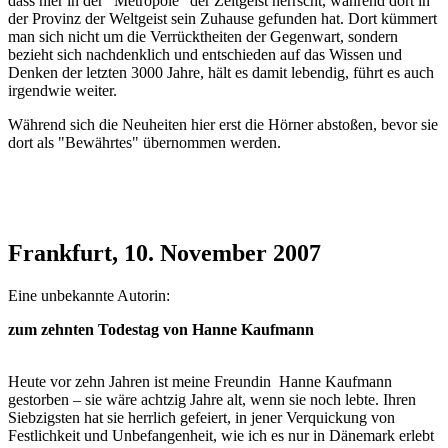
dass hier in der "Metropole" der Zeitgeist herrscht, während dort in
der Provinz der Weltgeist sein Zuhause gefunden hat. Dort kümmert
man sich nicht um die Verrücktheiten der Gegenwart, sondern
bezieht sich nachdenklich und entschieden auf das Wissen und
Denken der letzten 3000 Jahre, hält es damit lebendig, führt es auch
irgendwie weiter.
Während sich die Neuheiten hier erst die Hörner abstoßen, bevor sie
dort als "Bewährtes" übernommen werden.
Frankfurt, 10. November 2007
Eine unbekannte Autorin:
zum zehnten Todestag von Hanne Kaufmann
Heute vor zehn Jahren ist meine Freundin Hanne Kaufmann
gestorben – sie wäre achtzig Jahre alt, wenn sie noch lebte. Ihren
Siebzigsten hat sie herrlich gefeiert, in jener Verquickung von
Festlichkeit und Unbefangenheit, wie ich es nur in Dänemark erlebt