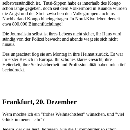
selbstverständlich ist. Tutsi-Sippen habe es innerhalb des Kongo
schon lange gegeben, doch seit dem Völkermord in Ruanda wurden
die Angst und der Streit zwischen den Volksgruppen auch ins
Nachbarland Kongo hineingetragen. In Nord-Kivu leben derzeit
etwa 800.000 Binnenflüchtlinge!
Die Journalistin selbst ist ihres Lebens nicht sicher, ihr Haus wird
ständig von der Polizei bewacht und abends wagt sie sich nicht
hinaus.
Des ungeachtet flog sie am Montag in ihre Heimat zurück. Es war
ihr erster Besuch in Europa. Ihr schönes klares Gesicht, ihre
Heiterkeit, ihre Selbstsicherheit und Professionalität haben mich tief
beeindruckt.
Frankfurt, 20. Dezember
Wem möchte ich ein "frohes Weihnachtsfest" wünschen, und "viel
Glück im neuen Jahr"?
Jedem, der dies liest. Jidfereen, wie die Luxemburger so schön