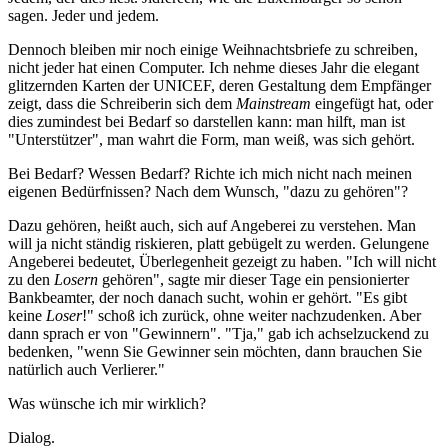
sagen. Jeder und jedem.
Dennoch bleiben mir noch einige Weihnachtsbriefe zu schreiben,
nicht jeder hat einen Computer. Ich nehme dieses Jahr die elegant
glitzernden Karten der UNICEF, deren Gestaltung dem Empfänger
zeigt, dass die Schreiberin sich dem
Mainstream
eingefügt hat, oder
dies zumindest bei Bedarf so darstellen kann: man hilft, man ist
"Unterstützer", man wahrt die Form, man weiß, was sich gehört.
Bei Bedarf? Wessen Bedarf? Richte ich mich nicht nach meinen
eigenen Bedürfnissen? Nach dem Wunsch, "dazu zu gehören"?
Dazu gehören, heißt auch, sich auf Angeberei zu verstehen. Man
will ja nicht ständig riskieren, platt gebügelt zu werden. Gelungene
Angeberei bedeutet, Überlegenheit gezeigt zu haben. "Ich will nicht
zu den
Losern
gehören", sagte mir dieser Tage ein pensionierter
Bankbeamter, der noch danach sucht, wohin er gehört. "Es gibt
keine
Loser
!" schoß ich zurück, ohne weiter nachzudenken. Aber
dann sprach er von "Gewinnern". "Tja," gab ich achselzuckend zu
bedenken, "wenn Sie Gewinner sein möchten, dann brauchen Sie
natürlich auch Verlierer."
Was wünsche ich mir wirklich?
Dialog.