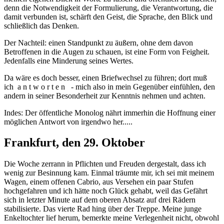
denn die Notwendigkeit der Formulierung, die Verantwortung, die
damit verbunden ist, schärft den Geist, die Sprache, den Blick und
schließlich das Denken.
Der Nachteil: einen Standpunkt zu äußern, ohne dem davon
Betroffenen in die Augen zu schauen, ist eine Form von Feigheit.
Jedenfalls eine Minderung seines Wertes.
Da wäre es doch besser, einen Briefwechsel zu führen; dort muß
ich a n t w o r t e n - mich also in mein Gegenüber einfühlen, den
andern in seiner Besonderheit zur Kenntnis nehmen und achten.
Indes: Der öffentliche Monolog nährt immerhin die Hoffnung einer
möglichen Antwort von irgendwo her.....
Frankfurt, den 29. Oktober
Die Woche zerrann in Pflichten und Freuden dergestalt, dass ich
wenig zur Besinnung kam. Einmal träumte mir, ich sei mit meinem
Wagen, einem offenen Cabrio, aus Versehen ein paar Stufen
hochgefahren und ich hätte noch Glück gehabt, weil das Gefährt
sich in letzter Minute auf dem oberen Absatz auf drei Rädern
stabilisierte. Das vierte Rad hing über der Treppe. Meine junge
Enkeltochter lief herum, bemerkte meine Verlegenheit nicht, obwohl