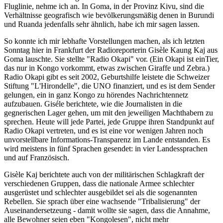
Fluglinie, nehme ich an. In Goma, in der Provinz Kivu, sind die
Verhältnisse geografisch wie bevölkerungsmäßig denen in Burundi
und Ruanda jedenfalls sehr ähnlich, habe ich mir sagen lassen.
So konnte ich mir lebhafte Vorstellungen machen, als ich letzten
Sonntag hier in Frankfurt der Radioreporterin Gisèle Kaung Kaj aus
Goma lauschte. Sie stellte "Radio Okapi" vor. (Ein Okapi ist einTier,
das nur in Kongo vorkommt, etwas zwischen Giraffe und Zebra.)
Radio Okapi gibt es seit 2002, Geburtshilfe leistete die Schweizer
Stiftung "L'Hirondelle", die UNO finanziert, und es ist dem Sender
gelungen, ein in ganz Kongo zu hörendes Nachrichtennetz
aufzubauen. Giséle berichtete, wie die Journalisten in die
gegnerischen Lager gehen, um mit den jeweiligen Machthabern zu
sprechen. Heute will jede Partei, jede Gruppe ihren Standpunkt auf
Radio Okapi vertreten, und es ist eine vor wenigen Jahren noch
unvorstellbare Informations-Transparenz im Lande entstanden. Es
wird meistens in fünf Sprachen gesendet: in vier Landessprachen
und auf Französisch.
Gisèle Kaj berichtete auch von der militärischen Schlagkraft der
verschiedenen Gruppen, dass die nationale Armee schlechter
ausgerüstet und schlechter ausgebildet sei als die sogenannten
Rebellen. Sie sprach über eine wachsende "Tribalisierung" der
Auseinandersetzeung - damit wollte sie sagen, dass die Annahme,
alle Bewohner seien eben "Kongolesen", nicht mehr