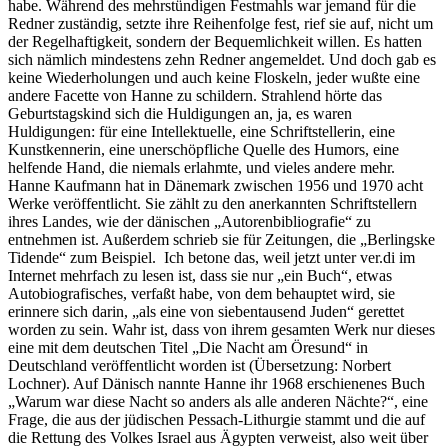
habe. Während des mehrstündigen Festmahls war jemand für die
Redner zuständig, setzte ihre Reihenfolge fest, rief sie auf, nicht um
der Regelhaftigkeit, sondern der Bequemlichkeit willen. Es hatten
sich nämlich mindestens zehn Redner angemeldet. Und doch gab es
keine Wiederholungen und auch keine Floskeln, jeder wußte eine
andere Facette von Hanne zu schildern. Strahlend hörte das
Geburtstagskind sich die Huldigungen an, ja, es waren
Huldigungen: für eine Intellektuelle, eine Schriftstellerin, eine
Kunstkennerin, eine unerschöpfliche Quelle des Humors, eine
helfende Hand, die niemals erlahmte, und vieles andere mehr.
Hanne Kaufmann hat in Dänemark zwischen 1956 und 1970 acht
Werke veröffentlicht. Sie zählt zu den anerkannten Schriftstellern
ihres Landes, wie der dänischen „Autorenbibliografie“ zu
entnehmen ist. Außerdem schrieb sie für Zeitungen, die „Berlingske
Tidende“ zum Beispiel. Ich betone das, weil jetzt unter ver.di im
Internet mehrfach zu lesen ist, dass sie nur „ein Buch“, etwas
Autobiografisches, verfaßt habe, von dem behauptet wird, sie
erinnere sich darin, „als eine von siebentausend Juden“ gerettet
worden zu sein. Wahr ist, dass von ihrem gesamten Werk nur dieses
eine mit dem deutschen Titel „Die Nacht am Öresund“ in
Deutschland veröffentlicht worden ist (Übersetzung: Norbert
Lochner). Auf Dänisch nannte Hanne ihr 1968 erschienenes Buch
„Warum war diese Nacht so anders als alle anderen Nächte?“, eine
Frage, die aus der jüdischen Pessach-Lithurgie stammt und die auf
die Rettung des Volkes Israel aus Ägypten verweist, also weit über