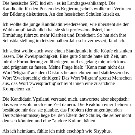
Die hessische SPD lud ein - es ist Landtagswahlkampf. Die
Kandidatin für den Posten des Regierungschefs wollte mit Vertretern
der Bildung diskutieren. An den hessischen Schulen kriselt es.
Ich wollte die junge Kandidatin wiedersehen, wie übersteht sie den
Wahlkampf: tatsächlich hat sie sich professionalisiert, ihre
Ermüdung führt zu mehr Klarheit und Direktheit. So hat sich ihre
Selbstdarstellung im letzten halben Jahr sehr verbessert, fand ich.
Ich selbst wollte auch was: einen Standpunkt in die Köpfe einsinken
lassen. Die Zweisprachigkeit. Eine gute Stunde hatte ich Zeit, um
mir die Formulierung zu überlegen, und es gelang mir, mich kurz
und prägnant zu fassen. Meine Frage hieß: "Kann man nicht das
Wort 'Migrant' aus dem Diskurs herausnehmen und stattdessen das
Wort 'Zweisprachig' einfügen? Das Wort 'Migrant' grenzt Menschen
aus, das Wort 'zweisprachig' schreibt ihnen eine zusätzliche
Kompetenz zu."
Die Kandidatin Ypsilanti verstand mich, antwortete aber skeptisch:
das werde wohl noch eine Zeit dauern. Die Reaktion einer Lehrerin
bestätigte mir das; sie glaubte, das Problem (der ungenügenden
Deutschkenntnisse) liege bei den Eltern der Schüler, die selber nicht
deutsch könnten und eine "andere Kultur" hätten.
Als ich heimkam, fühlte ich mich erschöpft wie Sisyphus.