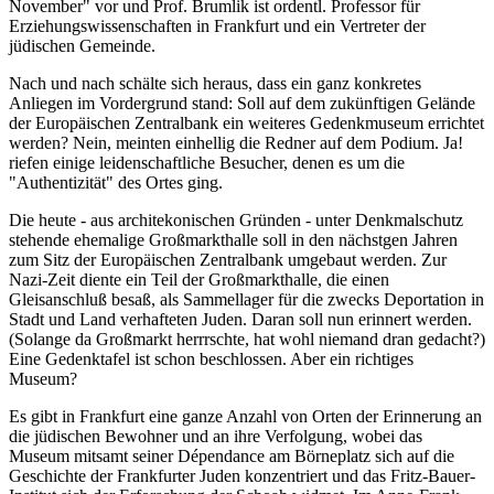
November" vor und Prof. Brumlik ist ordentl. Professor für
Erziehungswissenschaften in Frankfurt und ein Vertreter der
jüdischen Gemeinde.
Nach und nach schälte sich heraus, dass ein ganz konkretes
Anliegen im Vordergrund stand: Soll auf dem zukünftigen Gelände
der Europäischen Zentralbank ein weiteres Gedenkmuseum errichtet
werden? Nein, meinten einhellig die Redner auf dem Podium. Ja!
riefen einige leidenschaftliche Besucher, denen es um die
"Authentizität" des Ortes ging.
Die heute - aus architekonischen Gründen - unter Denkmalschutz
stehende ehemalige Großmarkthalle soll in den nächstgen Jahren
zum Sitz der Europäischen Zentralbank umgebaut werden. Zur
Nazi-Zeit diente ein Teil der Großmarkthalle, die einen
Gleisanschluß besaß, als Sammellager für die zwecks Deportation in
Stadt und Land verhafteten Juden. Daran soll nun erinnert werden.
(Solange da Großmarkt herrrschte, hat wohl niemand dran gedacht?)
Eine Gedenktafel ist schon beschlossen. Aber ein richtiges
Museum?
Es gibt in Frankfurt eine ganze Anzahl von Orten der Erinnerung an
die jüdischen Bewohner und an ihre Verfolgung, wobei das
Museum mitsamt seiner Dépendance am Börneplatz sich auf die
Geschichte der Frankfurter Juden konzentriert und das Fritz-Bauer-