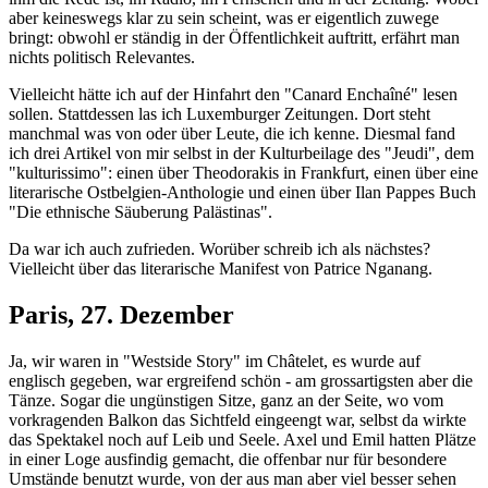
aber keineswegs klar zu sein scheint, was er eigentlich zuwege
bringt: obwohl er ständig in der Öffentlichkeit auftritt, erfährt man
nichts politisch Relevantes.
Vielleicht hätte ich auf der Hinfahrt den "Canard Enchaîné" lesen
sollen. Stattdessen las ich Luxemburger Zeitungen. Dort steht
manchmal was von oder über Leute, die ich kenne. Diesmal fand
ich drei Artikel von mir selbst in der Kulturbeilage des "Jeudi", dem
"kulturissimo": einen über Theodorakis in Frankfurt, einen über eine
literarische Ostbelgien-Anthologie und einen über Ilan Pappes Buch
"Die ethnische Säuberung Palästinas".
Da war ich auch zufrieden. Worüber schreib ich als nächstes?
Vielleicht über das literarische Manifest von Patrice Nganang.
Paris, 27. Dezember
Ja, wir waren in "Westside Story" im Châtelet, es wurde auf
englisch gegeben, war ergreifend schön - am grossartigsten aber die
Tänze. Sogar die ungünstigen Sitze, ganz an der Seite, wo vom
vorkragenden Balkon das Sichtfeld eingeengt war, selbst da wirkte
das Spektakel noch auf Leib und Seele. Axel und Emil hatten Plätze
in einer Loge ausfindig gemacht, die offenbar nur für besondere
Umstände benutzt wurde, von der aus man aber viel besser sehen