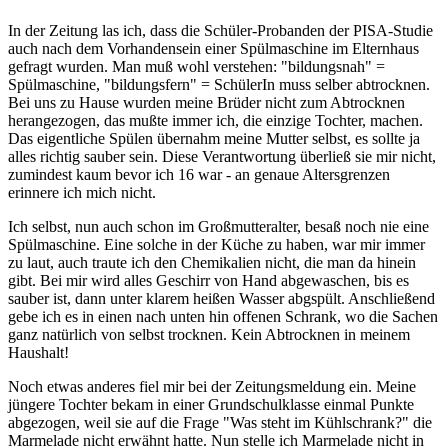
In der Zeitung las ich, dass die Schüler-Probanden der PISA-Studie
auch nach dem Vorhandensein einer Spülmaschine im Elternhaus
gefragt wurden. Man muß wohl verstehen: "bildungsnah" =
Spülmaschine, "bildungsfern" = SchülerIn muss selber abtrocknen.
Bei uns zu Hause wurden meine Brüder nicht zum Abtrocknen
herangezogen, das mußte immer ich, die einzige Tochter, machen.
Das eigentliche Spülen übernahm meine Mutter selbst, es sollte ja
alles richtig sauber sein. Diese Verantwortung überließ sie mir nicht,
zumindest kaum bevor ich 16 war - an genaue Altersgrenzen
erinnere ich mich nicht.
Ich selbst, nun auch schon im Großmutteralter, besaß noch nie eine
Spülmaschine. Eine solche in der Küche zu haben, war mir immer
zu laut, auch traute ich den Chemikalien nicht, die man da hinein
gibt. Bei mir wird alles Geschirr von Hand abgewaschen, bis es
sauber ist, dann unter klarem heißen Wasser abgspült. Anschließend
gebe ich es in einen nach unten hin offenen Schrank, wo die Sachen
ganz natürlich von selbst trocknen. Kein Abtrocknen in meinem
Haushalt!
Noch etwas anderes fiel mir bei der Zeitungsmeldung ein. Meine
jüngere Tochter bekam in einer Grundschulklasse einmal Punkte
abgezogen, weil sie auf die Frage "Was steht im Kühlschrank?" die
Marmelade nicht erwähnt hatte. Nun stelle ich Marmelade nicht in