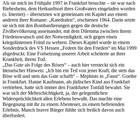
Als sie mich im Frühjahr 1997 in Frankfurt besuchte – sie war nach
Biebesheim, dem Herkunftsort ihres Großvaters eingeladen worden
(s. Internet) – übersetzten wir gemeinsam ein Kapitel aus einem
anderen ihrer Romane: „Katedralen“, erschienen 1964. Darin setzte
sie sich mit den Bombardierungen gegen die deutsche
Zivilbevölkerung auseinander, mit dem Dilemma zwischen ihrem
Friedenswunsch und der Notwendigkeit, sich gegen einen
kriegslüsternen Feind zu wehren. Dieses Kapitel wurde in einem
Sonderdruck des VS Hessen „Federn für den Frieden“ im Mai 1999
abgedruckt. Eine Fortsetzung unserer Arbeit scheiterte an ihrer
Krankheit, ihrem Tod.
„Das Gute als Folge des Bösen“ – auch hier versteckt sich ein
literarischer Hinweis: „Ich bin ein Teil von jener Kraft, die stets das
Böse will und stets das Gute schafft“ – Mephisto in „Faust“. Goethe
in Frankfurt. Hanne Kaufmann, als jüdisches Kind aus Frankfurt
vertrieben, hatte sich immer den Frankfurter Tonfall bewahrt. Sie
war sich der Mehrschichtigkeit, ja, der gelegentlichen
Widersprüchlichkeit allen Erlebens bewußt. Das machte eine
Begegnung mit ihr zu einem Abenteuer, zu einem befreienden
Erlebnis. Manch braver Bürger fühlte sich freilich davon auch
überfordert.