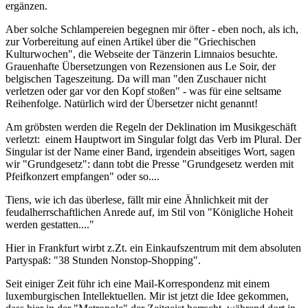
ergänzen.
Aber solche Schlampereien begegnen mir öfter - eben noch, als ich,
zur Vorbereitung auf einen Artikel über die "Griechischen
Kulturwochen", die Webseite der Tänzerin Limnaios besuchte.
Grauenhafte Übersetzungen von Rezensionen aus Le Soir, der
belgischen Tageszeitung. Da will man "den Zuschauer nicht
verletzen oder gar vor den Kopf stoßen" - was für eine seltsame
Reihenfolge. Natürlich wird der Übersetzer nicht genannt!
Am gröbsten werden die Regeln der Deklination im Musikgeschäft
verletzt: einem Hauptwort im Singular folgt das Verb im Plural. Der
Singular ist der Name einer Band, irgendein abseitiges Wort, sagen
wir "Grundgesetz": dann tobt die Presse "Grundgesetz werden mit
Pfeifkonzert empfangen" oder so....
Tiens, wie ich das überlese, fällt mir eine Ähnlichkeit mit der
feudalherrschaftlichen Anrede auf, im Stil von "Königliche Hoheit
werden gestatten...."
Hier in Frankfurt wirbt z.Zt. ein Einkaufszentrum mit dem absoluten
Partyspaß: "38 Stunden Nonstop-Shopping".
Seit einiger Zeit führ ich eine Mail-Korrespondenz mit einem
luxemburgischen Intellektuellen. Mir ist jetzt die Idee gekommen,